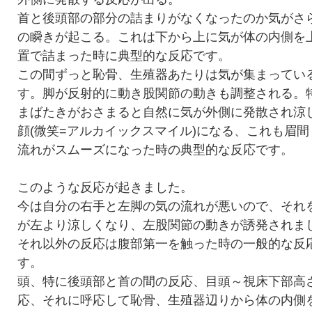
首と後頭部の部分の詰まりがなくなったのか気がさ
の瞬きが起こる。これは下から上に気が体の内側を
置で詰まった時に典型的な反応です。
この間ずっと恥骨、生殖器あたりは気が集まってい
す。脚が反射的に動き股関節の動きも調整される。
まばたきがおさまると自然に気が外側に発散され涼
顔(微笑=アルカイックスマイル)になる、これも眉
流れがスムーズになった時の典型的な反応です。
このような反応が起きました。
今は自分の右手と左脚の気の流れが悪いので、それ
が左より涼しくなり、左股関節の動きが誘発されま
それ以外の反応は腹部第一を触った時の一般的な反
す。
頭、特に後頭部と首の間の反応、目頭～視床下部高
応、それに呼応して恥骨、生殖器辺りから体の内側