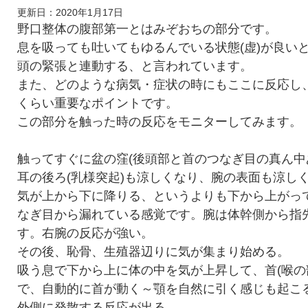
更新日：
2020年1月17日
野口整体の腹部第一とはみぞおちの部分です。
息を吸っても吐いてもゆるんでいる状態(虚)が良い
頭の緊張と連動する、と言われています。
また、どのような病気・症状の時にもここに反応し
くらい重要なポイントです。
この部分を触った時の反応をモニターしてみます。
触ってすぐに盆の窪(後頭部と首のつなぎ目の真ん中
耳の後ろ(乳様突起)も涼しくなり、腕の表面も涼し
気が上から下に降りる、というよりも下から上がっ
なぎ目から漏れている感覚です。腕は体幹側から指
す。右腕の反応が強い。
その後、恥骨、生殖器辺りに気が集まり始める。
吸う息で下から上に体の中を気が上昇して、首(喉の
で、自動的に首が動く～顎を自然に引く感じも起こ
外側に発散する反応が出る。