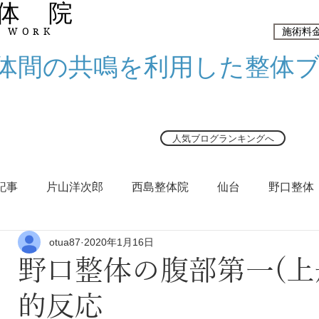
 体 院
施術料
Y WORK
身体間の共鳴を利用した整体
人気ブログランキングへ
記事
片山洋次郎
西島整体院
仙台
野口整体
otua87
2020年1月16日
野口整体の腹部第一(上
的反応