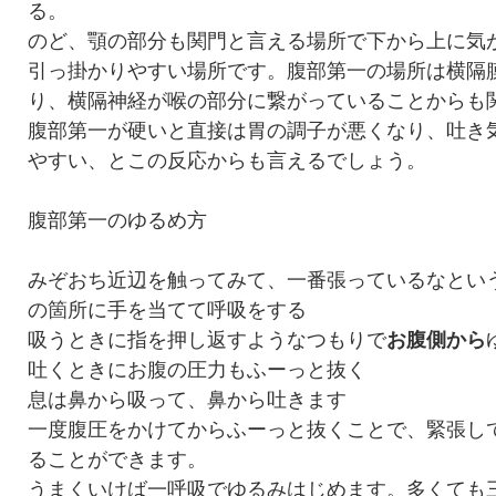
る。
のど、顎の部分も関門と言える場所で下から上に気
引っ掛かりやすい場所です。腹部第一の場所は横隔
り、横隔神経が喉の部分に繋がっていることからも
腹部第一が硬いと直接は胃の調子が悪くなり、吐き
やすい、とこの反応からも言えるでしょう。
腹部第一のゆるめ方
みぞおち近辺を触ってみて、一番張っているなとい
の箇所に手を当てて呼吸をする
吸うときに指を押し返すようなつもりで
お腹側から
吐くときにお腹の圧力もふーっと抜く
息は鼻から吸って、鼻から吐きます
一度腹圧をかけてからふーっと抜くことで、緊張し
ることができます。
うまくいけば一呼吸でゆるみはじめます。多くても