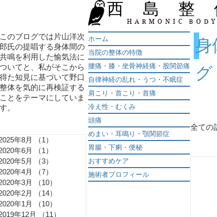
西 島 整
HARMONIC BOD
このブログでは片山洋次
ホーム
​
郎氏の提唱する身体間の
当院の整体の特徴
共鳴を利用した愉気法に
腰痛・膝・坐骨神経痛・股関節痛
ついてと、私がそこから
グ
得た知見に基づいて野口
自律神経の乱れ・うつ・不眠症
整体を気的に再検証する
肩こり・首こり・首痛
ことをテーマにしていま
冷え性・むくみ
す。
頭痛
全ての
めまい・耳鳴り・顎関節症
2025年8月
（1）
1件の記事
胃腸・下痢・便秘
2020年6月
（1）
1件の記事
2020年5月
（3）
3件の記事
おすすめケア
2020年4月
（7）
7件の記事
施術者プロフィール
2020年3月
（10）
10件の記事
2020年2月
（14）
14件の記事
2020年1月
（10）
10件の記事
2019年12月
（11）
11件の記事