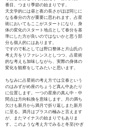
番目、つまり季節の始まりです。
天文学的には昼と夜の長さがほぼ同じに
なる春分の方が重要に思われます。占星
術においてもここがスタートになり、身
体の変化のスタート地点として春分を基
準にした方が良いのではないかと思う部
分も個人的にはあります。
ですので私としては野口整体と片山氏の
考え方をリファレンスとしつつ、占星術
的な考えも加味しながら、実際の身体の
変化を観察をしてみたいと思います。
ちなみに占星術の考え方では立春という
のはみずがめ座のちょうど真ん中あたり
に位置します。一つの星座の真ん中・中
間点は方向転換を意味します。月の満ち
欠けも新月から満月で折り返しまた新月
に至る。満月はプラスの極みと言えます
が、またマイナスの始まりでもありま
す。このような考え方でみると冬至(やぎ