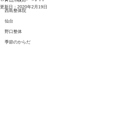
片山洋次郎
更新日：
2020年2月19日
西島整体院
仙台
野口整体
季節のからだ