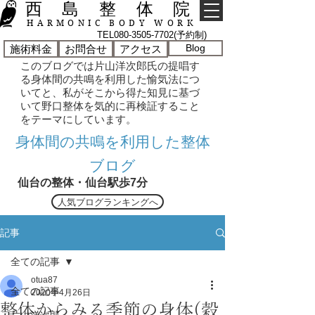
西 島 整 体 院
HARMONIC BODY WORK
TEL080-3505-7702(予約制)
Blog
施術料金
お問合せ
アクセス
このブログでは片山洋次郎氏の提唱す
る身体間の共鳴を利用した愉気法につ
いてと、私がそこから得た知見に基づ
いて野口整体を気的に再検証すること
をテーマにしています。
​身体間の共鳴を利用した整体
ブログ
仙台の整体・仙台駅歩7分
人気ブログランキングへ
記事
全ての記事
otua87
全ての記事
2020年4月26日
整体からみる季節の身体(穀