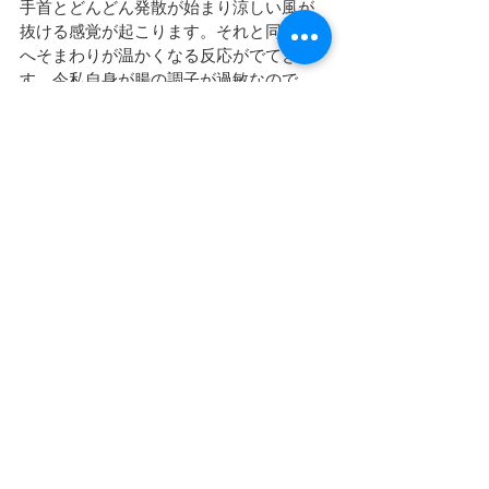
手首とどんどん発散が始まり涼しい風が
抜ける感覚が起こります。それと同時に
へそまわりが温かくなる反応がでてきま
す。今私自身が腸の調子が過敏なので、
反応しているのか、季節的な反応なのか
は判別は難しい所なのですが、上が反応
すれば、対応する下も動きだす、という
のは確かです。
また、意識の焦点の合わせるときのコツ
としては外の空間を「自分」の外にある
別のものとみるのではなく、「自分が外
側の空間に広がる」とイメージしたほう
がより反応が強く起こります。そもそも
「気の反応」自体が肉体に張り付いた自
己意識が肉体からずれたときに感じる身
体感覚である可能性が高いと私は考えて
います。
エア気功
の記事は自分の身体意
識と肉体のズレを作ることにより、気の
反応を感じるエクササイズとして紹介し
ましたので是非試してください。エア気
功の場合はイメージの手を動かすもので