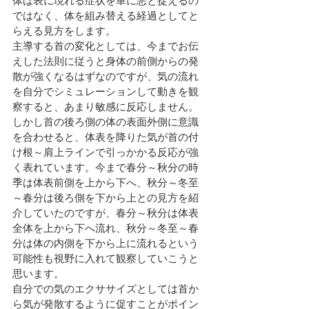
体は表に現れる症状を単に悪と捉えるの
ではなく、体を組み替える経過としてと
らえる見方をします。
主導する首の変化としては、今までお伝
えした法則に従うと身体の前側からの発
散が強くなるはずなのですが、気の流れ
を自分でシミュレーションして動きを観
察すると、あまり敏感に反応しません。
しかし首の後ろ側の体の表面外側に意識
を合わせると、体表を降りた気が首の付
け根～肩上ラインで引っかかる反応が強
く表れています。今まで春分～秋分の時
季は体表前側を上から下へ、秋分～冬至
～春分は後ろ側を下から上との見方を紹
介していたのですが、春分～秋分は体表
全体を上から下へ流れ、秋分～冬至～春
分は体の内側を下から上に流れるという
可能性も視野に入れて観察していこうと
思います。
自分での気のエクササイズとしては首か
ら気が発散するように促すことがポイン