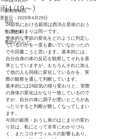
片山洋次郎
雨4/19～)
西島整体院
更新日：
2020年4月29日
仙台
24節気における穀雨は西洋占星術のおう
し座と始まりは同一です。
野口整体
整体的な季節の変化をどのように判定し
季節のからだ
ているのかを一度も書いていなかったの
で今回書こうと思います。基本的には、
自分自身の体の反応を観察してそれを基
準としていますが、もちろんそれに加え
て他の人も同様に変化しているかを、実
際の観察を通して判断しています。
基本的には24節気の移り変わりと、実際
の身体の変化はかなり一致しているので
すが、自分の体に調子が悪いところがあ
ったりすると判断が難しくなってしまい
ます。
今回の穀雨・おうし座のはじまりの変わ
り目は、私にとって非常にわかりづら
く、またコロナウィルスの影響もあり、