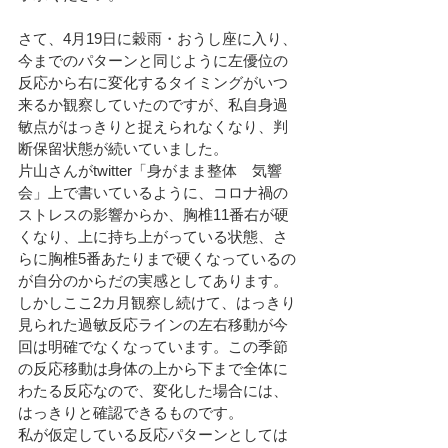
さて、4月19日に穀雨・おうし座に入り、
今までのパターンと同じように左優位の
反応から右に変化するタイミングがいつ
来るか観察していたのですが、私自身過
敏点がはっきりと捉えられなくなり、判
断保留状態が続いていました。
片山さんがtwitter「身がまま整体　気響
会」上で書いているように、コロナ禍の
ストレスの影響からか、胸椎11番右が硬
くなり、上に持ち上がっている状態、さ
らに胸椎5番あたりまで硬くなっているの
が自分のからだの実感としてあります。
しかしここ2カ月観察し続けて、はっきり
見られた過敏反応ラインの左右移動が今
回は明確でなくなっています。この季節
の反応移動は身体の上から下まで全体に
わたる反応なので、変化した場合には、
はっきりと確認できるものです。
私が仮定している反応パターンとしては