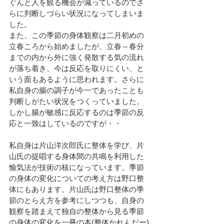
ぐんと人を観る機会が減っているのでさ
らに判断しづらい状況になってしまいま
した。
また、この季節の身体観察は二月初めの
立春ころから始めましたが、立春～春分
までの内から外に強く発散する気の流れ
が落ち着き、今は反応を取りにくい、と
いう面もあるように思われます。さらに
私自身の腸の調子が今一であったことも
判断しがたい状況をつくっていました。
しかし腸が敏感に反応するのは季節の反
応と一致はしているのですが・・
私自身は片山洋次郎氏に整体を学び、片
山氏の提唱する身体間の共鳴を利用した
愉気法が
技術の核になっています。季節
の身体の変化についての考え方は野口整
体にもあります。片山氏は野口整体の季
節のとらえ方を参考にしつつも、自身の
観察を踏まえて独自の整体から見る季節
の身体の変化を一冊の本(整体かれんだー)