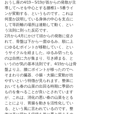
おうし座の4/19～5/19が首からの発散が主
導してへそを中心とする腰椎1～5番ライ
ンが変動する、というものです。これは
何度か説明している身体の中心を支点に
して等距離の場所は連動して動く、とい
う法則に則った反応です。
2月から4月にかけて頭からの発散に促さ
れて、
骨盤は
下から一度ゆるみ、順に上
にゆるむポイントが移動していく、とい
うサイクルを経ました。ゆるみ切ったも
のは自然に力が集まり、引き締まる、と
いうのが気の基本法則です。4/19からは骨
盤より上、腰にポイントが移ったのでへ
そまわりの臓器、小腸・大腸に変動が出
やすいという特徴が見られます。整体に
おいても春の山菜の出回る時期に季節の
ものを食べることが良いとされています
が、これは、消化の悪い春の山菜をとる
ことにより、胃腸を動きを活性化してい
る、という風に言われているのです。整