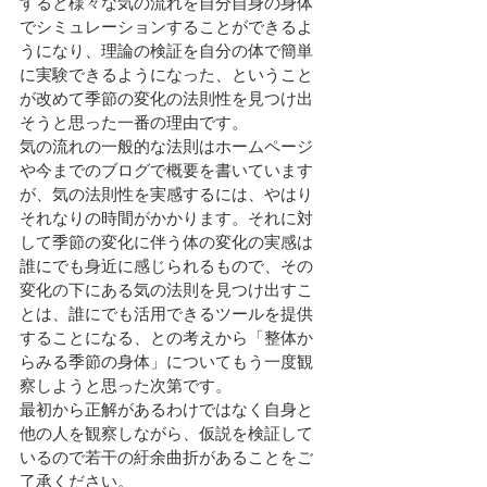
すると様々な気の流れを自分自身の身体
でシミュレーションすることができるよ
うになり、理論の検証を自分の体で簡単
に実験できるようになった、ということ
が改めて季節の変化の法則性を見つけ出
そうと思った一番の理由です。
気の流れの一般的な法則はホームページ
や今までのブログで概要を書いています
が、気の法則性を実感するには、やはり
それなりの時間がかかります。それに対
して季節の変化に伴う体の変化の実感は
誰にでも身近に感じられるもので、その
変化の下にある気の法則を見つけ出すこ
とは、誰にでも活用できるツールを提供
することになる、との考えから「整体か
らみる季節の身体」についてもう一度観
察しようと思った次第です。
最初から正解があるわけではなく自身と
他の人を観察しながら、仮説を検証して
いるので若干の紆余曲折があることをご
了承ください。