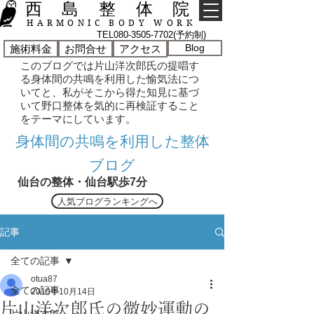
西 島 整 体 院
HARMONIC BODY WORK
TEL080-3505-7702(予約制)
Blog
施術料金
お問合せ
アクセス
このブログでは片山洋次郎氏の提唱す
る身体間の共鳴を利用した愉気法につ
いてと、私がそこから得た知見に基づ
いて野口整体を気的に再検証すること
をテーマにしています。
​身体間の共鳴を利用した整体
ブログ
仙台の整体・仙台駅歩7分
人気ブログランキングへ
記事
全ての記事
otua87
全ての記事
2019年10月14日
片山洋次郎氏の微妙運動の