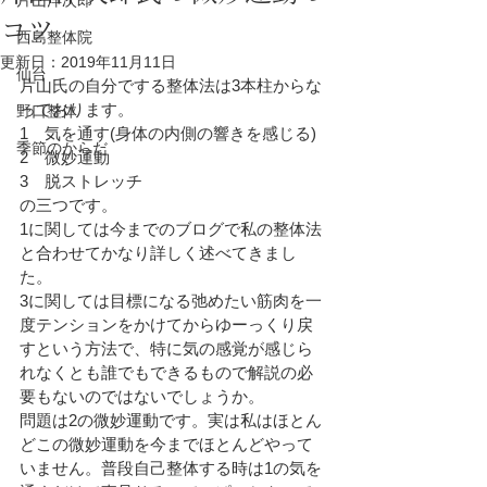
片山洋次郎
コツ
西島整体院
更新日：
2019年11月11日
仙台
片山氏の自分でする整体法は3本柱からな
っております。
野口整体
1　気を通す(身体の内側の響きを感じる)
季節のからだ
2　微妙運動
3　脱ストレッチ
の三つです。
1に関しては今までのブログで私の整体法
と合わせてかなり詳しく述べてきまし
た。
3に関しては目標になる弛めたい筋肉を一
度テンションをかけてからゆーっくり戻
すという方法で、特に気の感覚が感じら
れなくとも誰でもできるもので解説の必
要もないのではないでしょうか。
問題は2の微妙運動です。実は私はほとん
どこの微妙運動を今までほとんどやって
いません。普段自己整体する時は1の気を