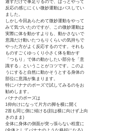
通すだけで事足りるので、ぱっとやって
反応の感じにくい微妙運動はパスしてい
ました。
しかし今回あらためて微妙運動をやって
みて気づいたのですが、この微妙運動は
実際に体を動かすよりも、動かさないで
意識だけ動いたつもりくらいの気持ちで
やった方がよく反応するのです。それも
ものすごくゆっくり小さく体を動かす
「つもり」で体の動かしたい部分を「意
識する」ということがコツです。このよ
うにすると自然に動かそうとする身体の
部位に意識が集まります。
特にバナナのポーズで試してみるのをお
勧めします。
バナナのポーズは
1仰向けになって片方の脚を横に開く
2首も同じ側に傾ける(顔は横に向けず上向
きのまま)
全体に身体の側面が突っ張らない程度に
(全体としてバナナのような格好になる)