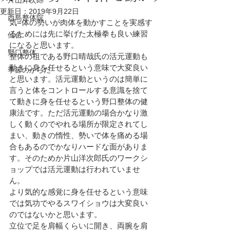
片山洋次郎
更新日：
2019年9月22日
西島整体院
気=体の勢いが肉体を動かすことを実感す
るためには先に挙げた太極拳も良い練習
仙台
になると思います。
野口整体
整体の祖である野口晴哉氏の活元運動も
動きに身を任せるという意味で大変良い
季節のからだ
と思います。活元運動というのは簡単に
言うと体をコントロールする意識を捨て
て動きに身を任せるという野口整体の健
康法です。ただ活元運動の場合かなり激
しく動くのでやれる場所が限定されてし
まい、動きの惰性、勢いで体を痛める場
合もあるのでかなりハードな面がありま
す。そのためか片山洋次郎氏のワークシ
ョップでは活元運動は行われていませ
ん。
より気的な感覚に身を任せるという意味
では気功でやるスワイショウは大変良い
のではないかと思います。
立位で足を肩幅くらいに開き、両腕を肩