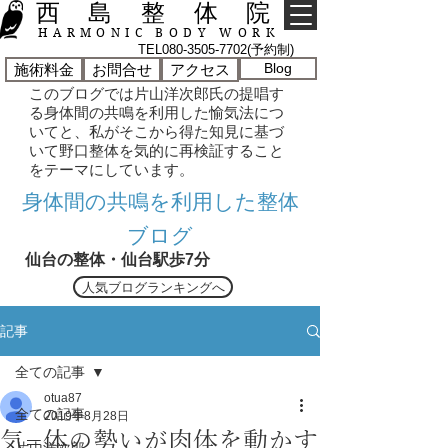
西 島 整 体 院
HARMONIC BODY WORK
TEL080-3505-7702(予約制)
Blog
施術料金
お問合せ
アクセス
このブログでは片山洋次郎氏の提唱す
る身体間の共鳴を利用した愉気法につ
いてと、私がそこから得た知見に基づ
いて野口整体を気的に再検証すること
をテーマにしています。
​身体間の共鳴を利用した整体
ブログ
仙台の整体・仙台駅歩7分
人気ブログランキングへ
記事
全ての記事
otua87
全ての記事
2019年8月28日
気=体の勢いが肉体を動かす